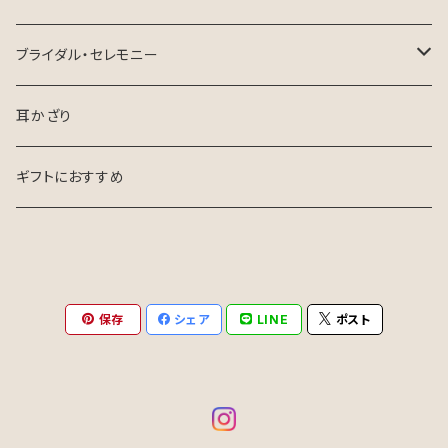
ロングテールリボン
ブライダル・セレモニー
花嫁さま向け
耳かざり
お呼ばれ・参列
ギフトにおすすめ
保存
シェア
LINE
ポスト