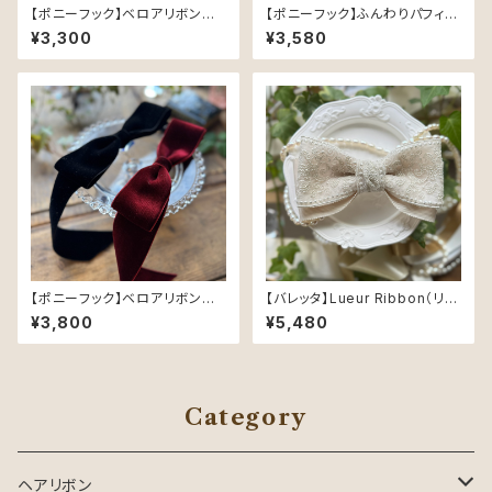
【ポニーフック】ベロアリボン／
【ポニーフック】ふんわりパフィ A
ベージュ（36mm幅・246）
mber Bloom（オレンジ）・— ぽ
¥3,300
¥3,580
んぽんオーガンジーの上品リボ
ン
【ポニーフック】ベロアリボン／
【バレッタ】Lueur Ribbon（リュ
ブラック（48mm幅）
ール・リボン） — 光をまとう上
¥3,800
¥5,480
品リボン Silver
Category
ヘアリボン