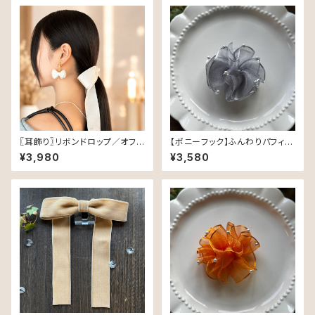
〖耳飾り〗リボンドロップ／オフ
【ポニーフック】ふんわりパフィ S
ホワイト
moky Veil（グレー） — ぽんぽ
¥3,980
¥3,580
んオーガンジーの上品リボン