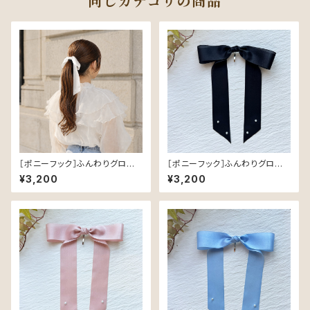
同じカテゴリの商品
［ポニーフック］ふんわりグロスリ
［ポニーフック］ふんわりグロスリ
ボン／White｜つやめく軽やか
ボン／Black｜つやめく軽やか
¥3,200
¥3,200
なヘアリボン
なヘアリボン