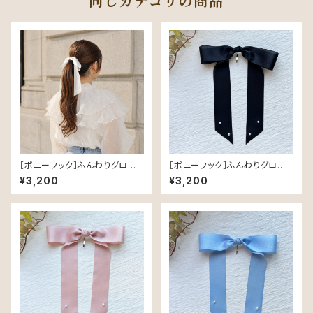
同じカテゴリの商品
［ポニーフック］ふんわりグロスリ
［ポニーフック］ふんわりグロスリ
ボン／White｜つやめく軽やか
ボン／Black｜つやめく軽やか
¥3,200
¥3,200
なヘアリボン
なヘアリボン