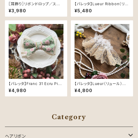
〖耳飾り〗リボンドロップ／スモ
【バレッタ】Lueur Ribbon（リュ
ーキーグリーン
ール・リボン） — 光をまとう上
¥3,980
¥5,480
品リボン Gold
【バレッタ】Franc 31 Ecru Pink
【バレッタ】Lueur（リュール）パ
（エクリュピンク） ― すなおな
ール — 光をまとうレースリボン
¥4,980
¥4,800
花のリボン
Gold
Category
ヘアリボン