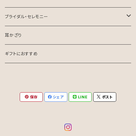
ロングテールリボン
ブライダル・セレモニー
花嫁さま向け
耳かざり
お呼ばれ・参列
ギフトにおすすめ
保存
シェア
LINE
ポスト