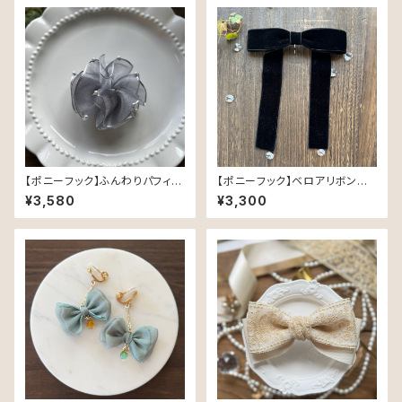
【ポニーフック】ふんわりパフィ S
【ポニーフック】ベロアリボン／
moky Veil（グレー） — ぽんぽ
ブラック（36mm幅）
¥3,580
¥3,300
んオーガンジーの上品リボン