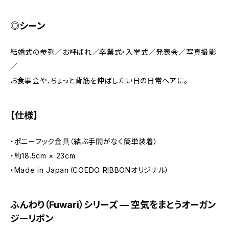
◎シーン
結婚式の参列／お呼ばれ／卒業式・入学式／発表会／写真撮影
／
お食事会や、ちょっと背筋を伸ばしたい日の日常ヘアに。
【仕様】
・ポニーフック金具（結ぶ手間がなく簡単装着）
・約18.5cm × 23cm
・Made in Japan（COEDO RIBBONオリジナル）
ふんわり（Fuwari）シリーズ — 空気をまとうオーガン
ジーリボン