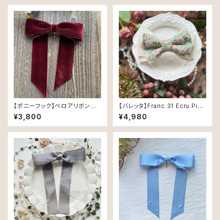
【ポニーフック】ベロアリボン／
【バレッタ】Franc 31 Ecru Pink
ワイン（48mm幅・214）
（エクリュピンク） ― すなおな
¥3,800
¥4,980
花のリボン