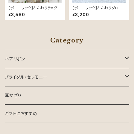
［ポニーフック］ふんわりラメグロ
［ポニーフック］ふんわりグロスリ
グラン／Gray（グレー）｜品よく
ボン／Light Blue｜つやめく軽
¥3,580
¥3,200
きらめく可憐なヘアリボン
やかなヘアリボン
Category
ヘアリボン
ロングテールリボン
ブライダル・セレモニー
花嫁さま向け
耳かざり
お呼ばれ・参列
ギフトにおすすめ