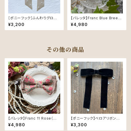
［ポニーフック］ふんわりグロスリ
【バレッタ】Franc Blue Breez
ボン／Beige｜つやめく軽やか
e（ブルーブリーズ） ― 勿忘草リ
¥3,200
¥4,980
なヘアリボン
ボン2
その他の商品
【バレッタ】Franc 11 Rose（ロ
【ポニーフック】ベロアリボン／
ーズ） ― ダスティローズの上品
ブラック（36mm幅）
¥4,980
¥3,300
リボン