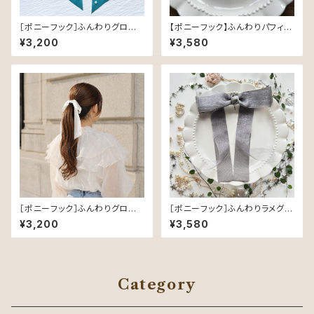
［ポニーフック］ふんわりグロスリ
【ポニーフック】ふんわりパフィ
ボン／Emerald Green｜つや
Mocha Dust（グレージュ） —
¥3,200
¥3,580
めく軽やかなヘアリボン
ぽんぽんオーガンジーの上品リ
ボン
［ポニーフック］ふんわりグロスリ
［ポニーフック］ふんわりラメグロ
ボン／White｜つやめく軽やか
グラン／Gray（グレー）｜品よく
¥3,200
¥3,580
なヘアリボン
きらめく可憐なヘアリボン
Category