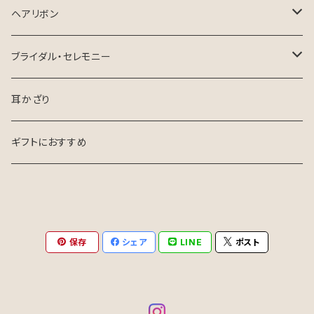
ヘアリボン
ロングテールリボン
ブライダル・セレモニー
花嫁さま向け
耳かざり
お呼ばれ・参列
ギフトにおすすめ
保存
シェア
LINE
ポスト