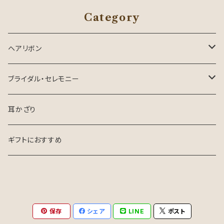
Category
ヘアリボン
ロングテールリボン
ブライダル・セレモニー
花嫁さま向け
耳かざり
お呼ばれ・参列
ギフトにおすすめ
保存
シェア
LINE
ポスト