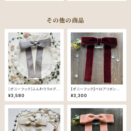
その他の商品
［ポニーフック］ふんわりラメグロ
【ポニーフック】ベロアリボン／
グラン／Gray（グレー）｜品よく
ワイン（36mm幅・214）
¥3,580
¥3,300
きらめく可憐なヘアリボン