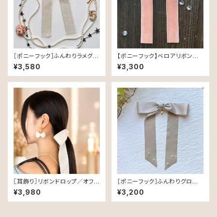
［ポニーフック］ふんわりラメグロ
【ポニーフック】ベロアリボン／
グラン／Vanilla（バニラ））｜品
ベージュピンク（36mm幅・25
¥3,580
¥3,300
よくきらめく可憐なヘアリボン
3）
〖耳飾り〗リボンドロップ／オフ
［ポニーフック］ふんわりグロスリ
ホワイト
ボン／Beige｜つやめく軽やか
¥3,980
¥3,200
なヘアリボン