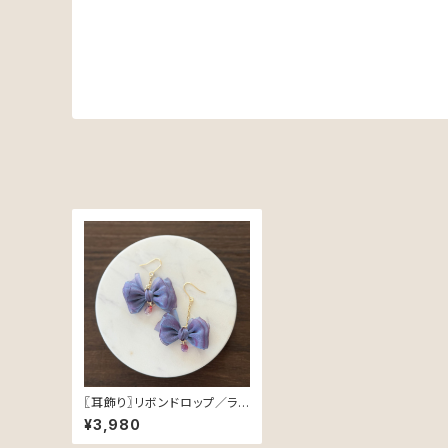
〖耳飾り〗リボンドロップ／ラ
ベンダー
¥3,980