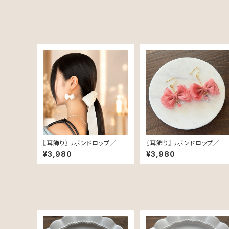
〖耳飾り〗リボンドロップ／オフ
〖耳飾り〗リボンドロップ／ロ
ホワイト
ーズピンク
¥3,980
¥3,980