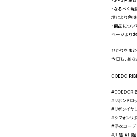
・3〜5営業
・なるべく現
境により色味
・商品につい
ページよりお
ひかりをまと
今日も、あな
COEDO RI
#COEDOR
#リボンドロ
#リボンイヤ
#シフォンリ
#浴衣コーデ
#川越 #川