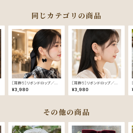
同じカテゴリの商品
〖耳飾り〗リボンドロップ／ブラ
〖耳飾り〗リボンドロップ／ピ
ック
ーチ
¥3,980
¥3,980
その他の商品