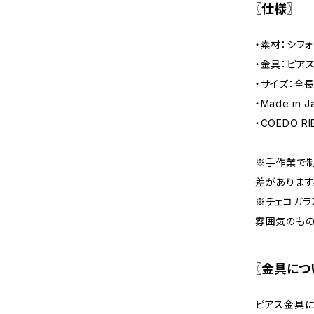
〖仕様〗
・素材：シフ
・金具：ピア
・サイズ：全長 
・Made in J
・COEDO R
※手作業で制
差があります
※チェコガラ
雰囲気のもの
〖金具につ
ピアス金具に