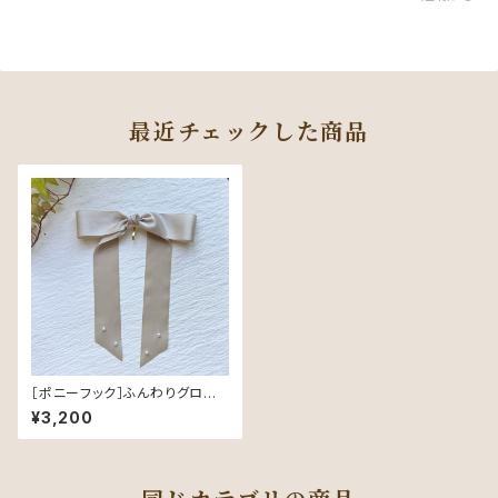
最近チェックした商品
［ポニーフック］ふんわりグロスリ
ボン／Beige｜つやめく軽やか
¥3,200
なヘアリボン