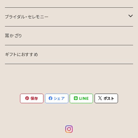
ロングテールリボン
ブライダル・セレモニー
花嫁さま向け
耳かざり
お呼ばれ・参列
ギフトにおすすめ
保存
シェア
LINE
ポスト