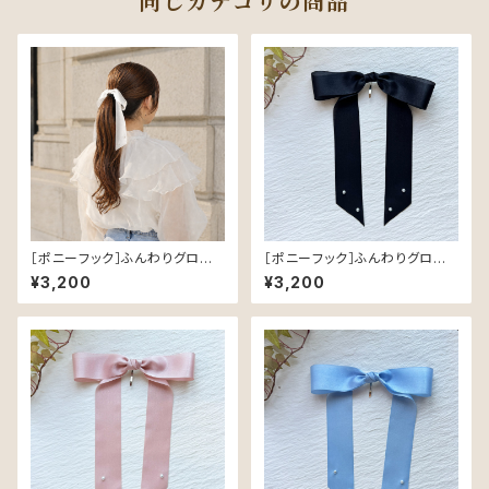
同じカテゴリの商品
［ポニーフック］ふんわりグロスリ
［ポニーフック］ふんわりグロスリ
ボン／White｜つやめく軽やか
ボン／Black｜つやめく軽やか
¥3,200
¥3,200
なヘアリボン
なヘアリボン