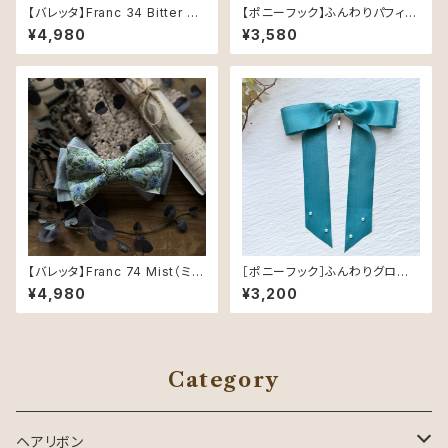
【バレッタ】Franc 34 Bitter El
【ポニーフック】ふんわりパフィ／
egance（ビターエレガンス） ―
Noir Pearl（ブラック） — ぽん
¥4,980
¥3,580
秋の午後に似合うクラシックリ
ぽんオーガンジーの上品リボン
ボン
【バレッタ】Franc 74 Mist（ミス
［ポニーフック］ふんわりグロスリ
ト） ― 朝露の庭のリボン
ボン／Emerald Green｜つや
¥4,980
¥3,200
めく軽やかなヘアリボン
Category
ヘアリボン